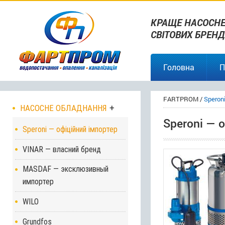
КРАЩЕ НАСОСНЕ
СВІТОВИХ БРЕНД
Головна
П
FARTPROM
/
Speron
НАСОСНЕ ОБЛАДНАННЯ
Speroni — 
Speroni — офіційний імпортер
VINAR — власний бренд
MASDAF — эксклюзивный
импортер
WILO
Grundfos