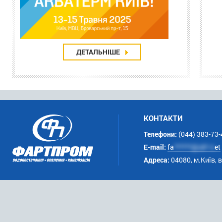
ДЕТАЛЬНІШЕ
КОНТАКТИ
Телефони:
(044) 383-73-
E-mail:
fa
******@uk*.n
et
Адреса:
04080, м.Київ, 