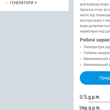
ГЕНЕРАТОРИ
для відводу води з
Захисна сітка, вс
насос від пошкодж
експлуатацію з ч
води допускається
характеристиці дл
Робочі хара
Температура рід
Глибина занурен
Максимальний д
Максимальний д
Прид