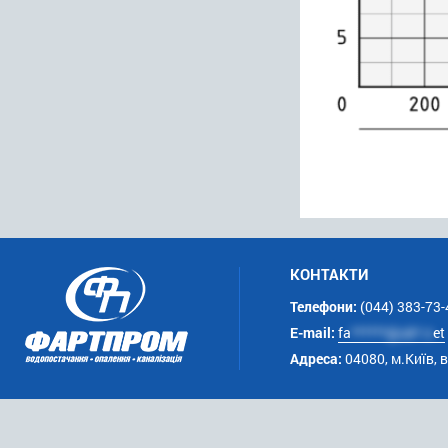
КОНТАКТИ
Телефони:
(044) 383-73-
E-mail:
fa
******@uk*.n
et
Адреса:
04080, м.Київ, 