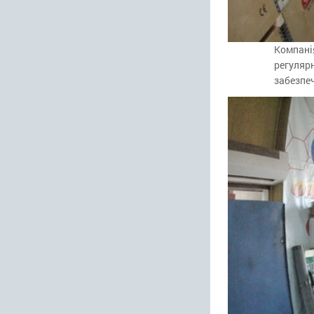
Компані
регулярн
забезпе