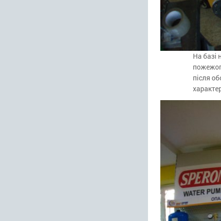
На базі 
пожежога
після о
характе