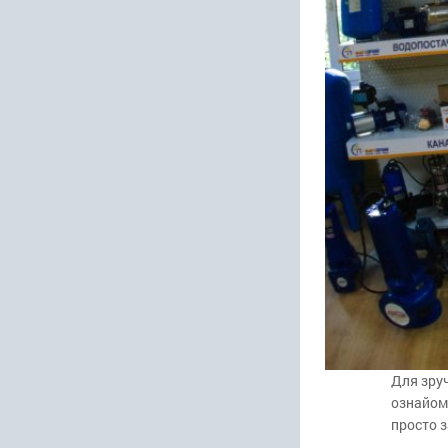
Для зруч
ознайоми
просто з