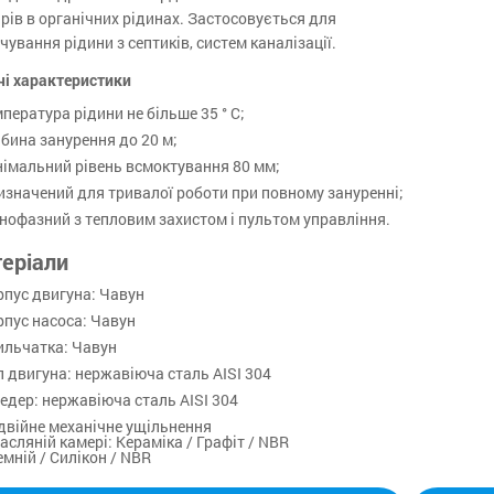
рів в органічних рідинах. Застосовується для
чування рідини з септиків, систем каналізації.
чі характеристики
пература рідини не більше 35 ° С;
бина занурення до 20 м;
німальний рівень всмоктування 80 мм;
изначений для тривалої роботи при повному зануренні;
нофазний з тепловим захистом і пультом управління.
еріали
рпус двигуна: Чавун
рпус насоса: Чавун
ильчатка: Чавун
л двигуна: нержавіюча сталь AISI 304
едер: нержавіюча сталь AISI 304
двійне механічне ущільнення
асляній камері: Кераміка / Графіт / NBR
мній / Силікон / NBR