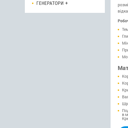
ГЕНЕРАТОРИ
розмі
відка
Робо
Тем
Гли
Мі
Пр
Мо
Мат
Ко
Ко
Кр
Ва
Шр
По
в м
Кре