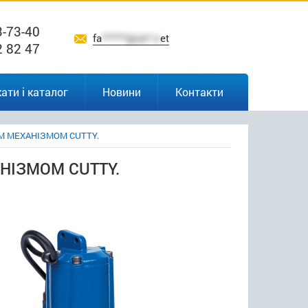
3-73-40
fa
******@uk*.n
et
2 82 47
ати і каталог
Новини
Контакти
М МЕХАНІЗМОМ CUTTY.
НІЗМОМ CUTTY.