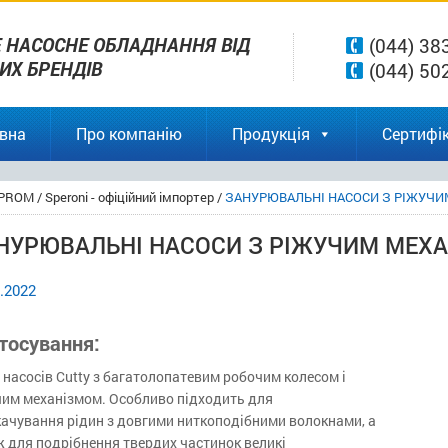
 НАСОСНЕ ОБЛАДНАННЯ ВІД
(044) 38
ВИХ БРЕНДІВ
(044) 50
вна
Про компанію
Продукція
Сертифік
PROM
/
Speroni - офіційний імпортер
/
ЗАНУРЮВАЛЬНІ НАСОСИ З РІЖУЧИ
НУРЮВАЛЬНІ НАСОСИ З РІЖУЧИМ МЕХА
.2022
тосування:
 насосів Cutty з багатолопатевим робочим колесом і
чим механізмом. Особливо підходить для
качування рідин з довгими ниткоподібними волокнами, а
 для подрібнення твердих частинок великі