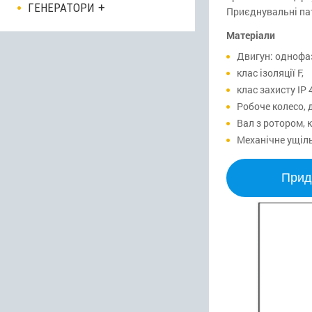
ГЕНЕРАТОРИ
Приєднувальні пат
Матеріали
Двигун: однофа
клас ізоляції F,
клас захисту IP 
Робоче колесо, 
Вал з ротором, 
Механічне ущіль
Прид