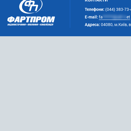
Телефони:
(044) 383-73-
E-mail:
fa
******@uk*.n
et
Адреса:
04080, м.Київ, 