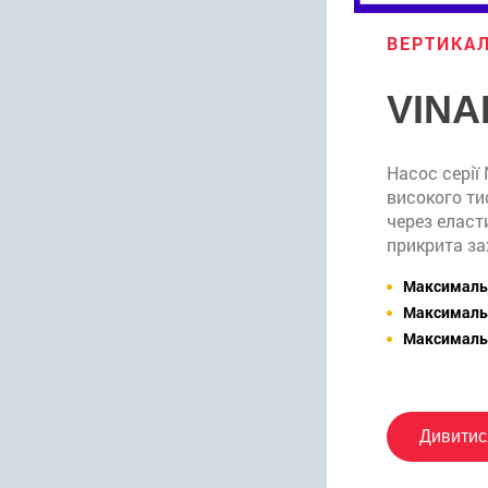
ВЕРТИКАЛ
VINA
Насос серії
високого ти
через еласт
прикрита з
Максимальн
Максимальн
Максимальн
Дивитис