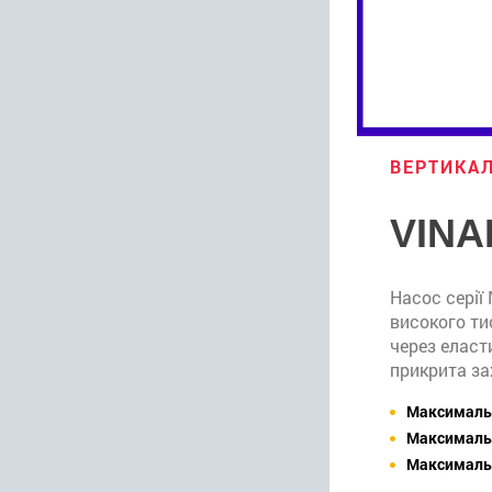
ВЕРТИКАЛ
VINA
Насос серії
високого ти
через еласт
прикрита з
Максимальн
Максимальн
Максимальн