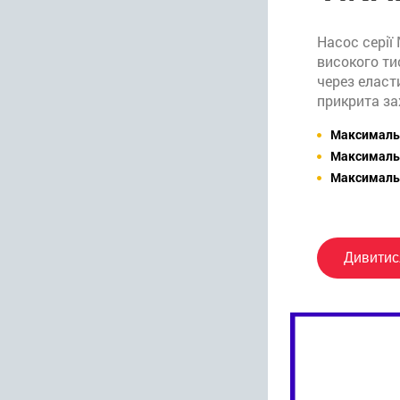
Насос серії
високого ти
через еласт
прикрита з
Максимальн
Максимальн
Максимальн
Дивитис