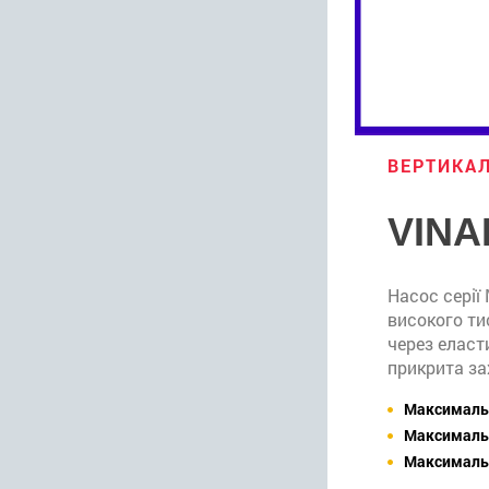
ВЕРТИКАЛ
VINA
Насос серії
високого ти
через еласт
прикрита з
Максимальн
Максимальн
Максимальн