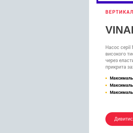
ВЕРТИКАЛ
VINA
Насос серії
високого ти
через еласт
прикрита з
Максимальн
Максимальн
Максимальн
Дивитис