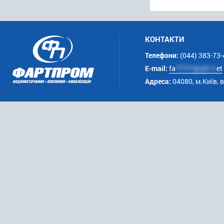
КОНТАКТИ
Телефони:
(044) 383-73-
E-mail:
fa
******@uk*.n
et
Адреса:
04080, м.Київ, 