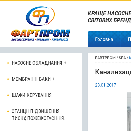
КРАЩЕ НАСОСНЕ
СВІТОВИХ БРЕНД
Головна
П
FARTPROM
/
SFA
/
К
НАСОСНЕ ОБЛАДНАННЯ
Канализац
МЕМБРАННІ БАКИ
23.01.2017
ШАФИ КЕРУВАННЯ
СТАНЦІЇ ПІДВИЩЕННЯ
ТИСКУ, ПОЖЕЖОГАСІННЯ.