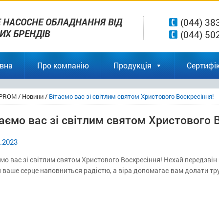
 НАСОСНЕ ОБЛАДНАННЯ ВІД
(044) 38
ВИХ БРЕНДІВ
(044) 50
вна
Про компанію
Продукція
Сертифік
PROM
/
Новини
/
Вітаємо вас зі світлим святом Христового Воскресіння!
аємо вас зі світлим святом Христового 
.2023
мо вас зі світлим святом Христового Воскресіння! Нехай передзвін 
 ваше серце наповниться радістю, а віра допомагає вам долати тр