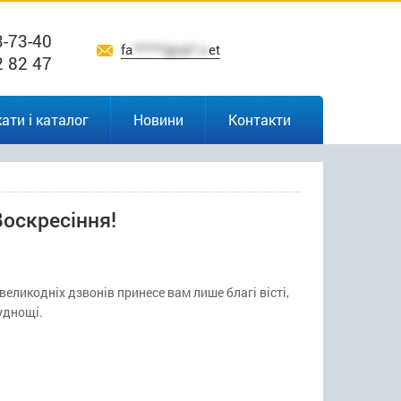
3-73-40
fa
******@uk*.n
et
2 82 47
ати і каталог
Новини
Контакти
Воскресіння!
великодніх дзвонів принесе вам лише благі вісті,
уднощі.