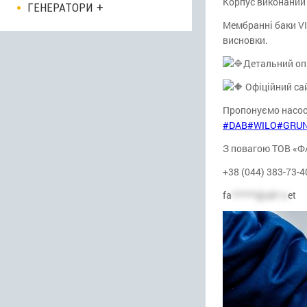
Корпус виконаний 
ГЕНЕРАТОРИ
Мембранні баки VIN
висновки.
Детальний оп
Офіційний са
Пропонуємо насо
#DAB
#WILO
#GRU
З повагою ТОВ «
+38 (044) 383-73-4
fa
******@uk*.n
et