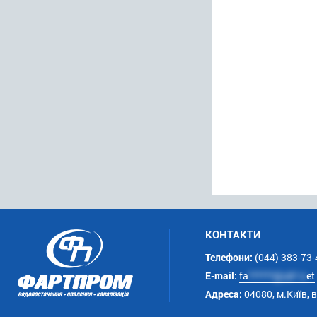
КОНТАКТИ
Телефони:
(044) 383-73-
E-mail:
fa
******@uk*.n
et
Адреса:
04080, м.Київ, 