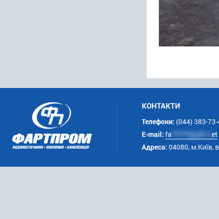
КОНТАКТИ
Телефони:
(044) 383-73-
E-mail:
fa
******@uk*.n
et
Адреса:
04080, м.Київ, 