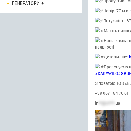
Продуктивніст
ГЕНЕРАТОРИ
Напір: 77 м.в.с
Потужність 37
Мають високу 
Наша компані
наявності.
Детальніше:
h
Пропонуємо 
#DAB
#WILO
#GRU
З повагою ТОВ «
+38 067 184 70 01
in
**@vi***.
ua