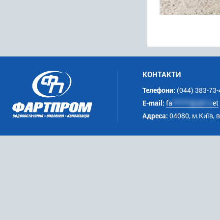
КОНТАКТИ
Телефони:
(044) 383-73-
E-mail:
fa
******@uk*.n
et
Адреса:
04080, м.Київ, 