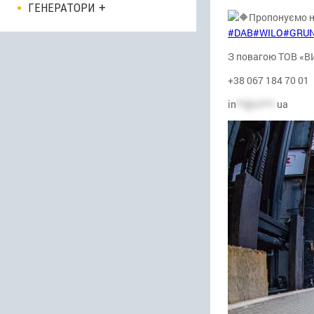
ГЕНЕРАТОРИ
Пропонуємо 
#DAB
#WILO
#GRU
З повагою ТОВ «
+38 067 184 70 01
in
**@vi***.
ua