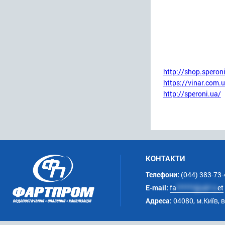
http://shop.speron
https://vinar.com.
http://speroni.ua/
КОНТАКТИ
Телефони:
(044) 383-73-
E-mail:
fa
******@uk*.n
et
Адреса:
04080, м.Київ, 