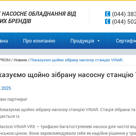
 НАСОСНЕ ОБЛАДНАННЯ ВІД
(044) 38
ВИХ БРЕНДІВ
(044) 50
вна
Про компанію
Продукція
Сертифік
PROM
/
Новини
/
Показуємо щойно зібрану насосну станцію VINAR.
казуємо щойно зібрану насосну станцію 
.2025
вні партнери!
Показуємо щойно зібрану насосну станцію VINAR. Стація зібрана та
ається із:
Насоси VINAR VRX — трифазні багатоступеневі насоси для чистої вод
нською ціною. Вони зарекомендували себе як надійне рішення у три