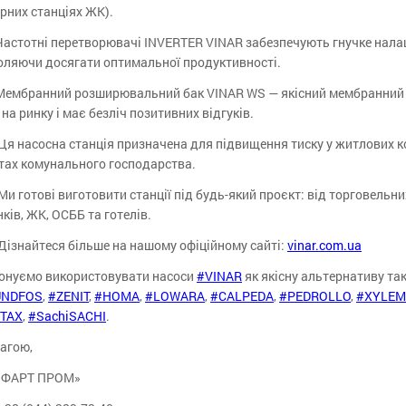
рних станціях ЖК).
Частотні перетворювачі INVERTER VINAR забезпечують гнучке нала
оляючи досягати оптимальної продуктивності.
Мембранний розширювальний бак VINAR WS — якісний мембранний б
 на ринку і має безліч позитивних відгуків.
Ця насосна станція призначена для підвищення тиску у житлових к
тах комунального господарства.
Ми готові виготовити станції під будь-який проєкт: від торговельн
ків, ЖК, ОСББ та готелів.
Дізнайтеся більше на нашому офіційному сайті:
vinar.com.ua
онуємо використовувати насоси
#VINAR
як якісну альтернативу та
UNDFOS
,
#ZENIT
,
#HOMA
,
#LOWARA
,
#CALPEDA
,
#PEDROLLO
,
#XYLEM
TAX
,
#SachiSACHI
.
агою,
«ФАРТ ПРОМ»