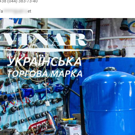
+38 (044) 383-73-40
fa
******@uk*.n
et