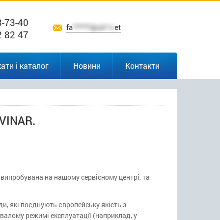
3-73-40
fa
******@uk*.n
et
2 82 47
ати і каталог
Новини
Контакти
VINAR.
 випробувана на нашому сервісному центрі, та
и, які поєднують європейську якість з
валому режимі експлуатації (наприклад, у