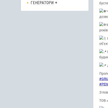
ГЕНЕРАТОРИ
бусте
дозв
років
об’єк
будин
Проп
#GR
#PEN
З пов
ТОВ 