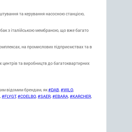
штування та керування насосною станцією,
ак з італійською мембраною, що вже багато
омплексах, на промислових підприємствах та в
их центрів та виробництв до багатоквартирних
ким відомим брендам, як
#DAB
,
#WILO
,
,
#FLYGT
,
#COELBO
,
#SAER
,
#EBARA
,
#KARCHER
,