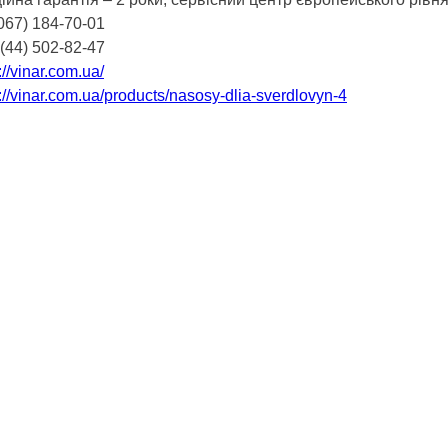
067) 184-70-01
(44) 502-82-47
://vinar.com.ua/
://vinar.com.ua/products/nasosy-dlia-sverdlovyn-4