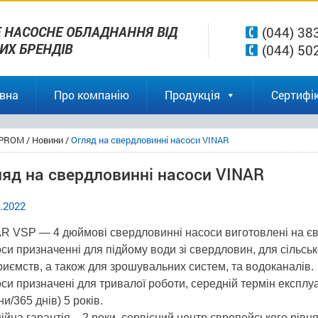
 НАСОСНЕ ОБЛАДНАННЯ ВІД
(044) 38
ВИХ БРЕНДІВ
(044) 50
вна
Про компанію
Продукція
Сертифік
PROM
/
Новини
/
Огляд на свердловинні насоси VINAR
яд на свердловинні насоси VINAR
.2022
R VSP — 4 дюймові свердловинні насоси виготовлені на єв
си призначенні для підйому води зі свердловин, для сільськ
риємств, а також для зрошувальних систем, та водоканалів.
си призначені для тривалої роботи, середній термін експлуа
ни/365 днів) 5 років.
ійна гарантія – 2 роки, сервісний центр європейського рівня