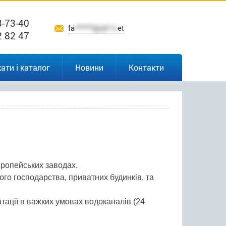
3-73-40
fa
******@uk*.n
et
2 82 47
ати і каталог
Новини
Контакти
ропейських заводах.
ого господарства, приватних будинків, та
тації в важких умовах водоканалів (24
.