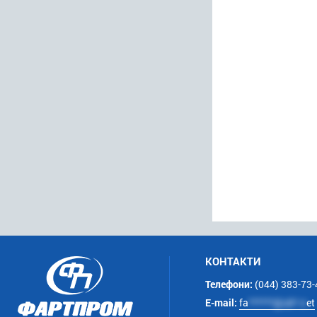
КОНТАКТИ
Телефони:
(044) 383-73-
E-mail:
fa
******@uk*.n
et