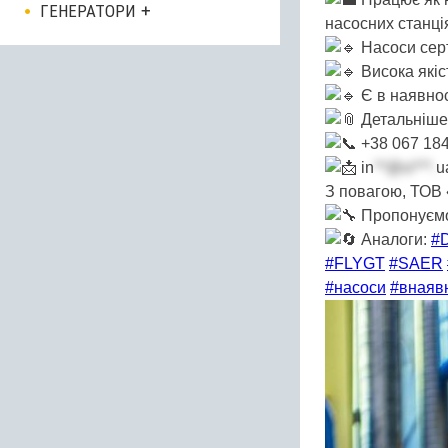
ГЕНЕРАТОРИ
насосних станці
Насоси серт
Висока якіс
Є в наявнос
Детальніше
+38 067 184
in
**@vi***.
u
З повагою, ТО
Пропонуємо 
Аналоги:
#
#FLYGT
#SAER
#насоси
#внаявн