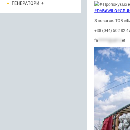
ГЕНЕРАТОРИ
Пропонуємо 
#DAB
#WILO
#GRU
З повагою ТОВ «
+38 (044) 502 82 4
fa
******@uk*.n
et