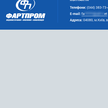
Телефони:
(044) 383-73-
E-mail:
fa
******@uk*.n
et
Адреса:
04080, м.Київ, 