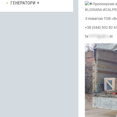
ГЕНЕРАТОРИ
Пропонуємо н
#LOWARA #CALPED
З
повагою ТОВ «
+38 (044) 502 82 4
fa
******@uk*.n
et