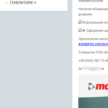
пожежогасіння.
ГЕНЕРАТОРИ
Насосне обладнан
дозволи.
Детальний оп
Офіційний са
Пропонуємо насо
#DAB
#WILO
#GRU
З повагою ТОВ «
+38 (044) 383-73-4
fa
******@uk*.n
et