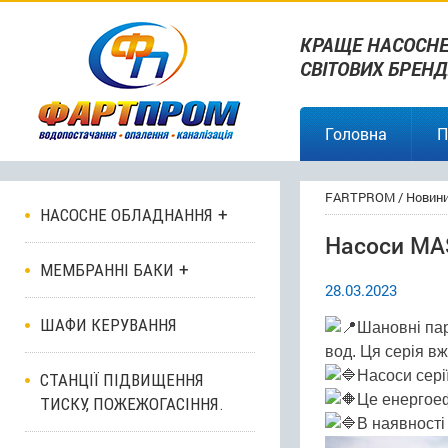
КРАЩЕ НАСОСНЕ
СВІТОВИХ БРЕНД
Головна
П
FARTPROM
/
Новин
НАСОСНЕ ОБЛАДНАННЯ
Насоси MA
МЕМБРАННІ БАКИ
28.03.2023
ШАФИ КЕРУВАННЯ
Шановні па
вод. Ця серія вж
Насоси сері
СТАНЦІЇ ПІДВИЩЕННЯ
Це енергоеф
ТИСКУ, ПОЖЕЖОГАСІННЯ.
В наявності