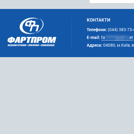
КОНТАКТИ
Телефони:
(044) 383-73-
E-mail:
fa
******@uk*.n
et
Адреса:
04080, м.Київ, 