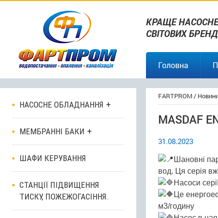
КРАЩЕ НАСОСНЕ
СВІТОВИХ БРЕНД
Головна
П
FARTPROM
/
Новин
НАСОСНЕ ОБЛАДНАННЯ
MASDAF EN
МЕМБРАННІ БАКИ
31.08.2023
ШАФИ КЕРУВАННЯ
Шановні па
вод. Ця серія вж
Насоси сері
СТАНЦІЇ ПІДВИЩЕННЯ
Це енергоеф
ТИСКУ, ПОЖЕЖОГАСІННЯ.
м3/годину
Насос в наяв