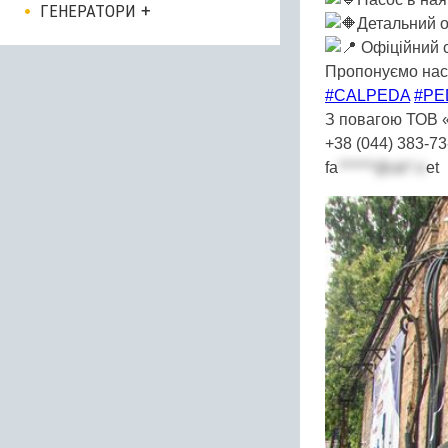
ГЕНЕРАТОРИ
Детальний 
Офіційний с
Пропонуємо на
#CALPEDA
#PE
З повагою ТОВ
+38 (044) 383-73
fa
******@uk*.n
et