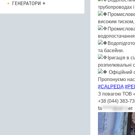
ГЕНЕРАТОРИ
трубопроводах і
Промислове 
високим тиском,
Промислова 
водопостачання 
Водопідгото
та басейни.
Іригація в 
розпилювальні с
Офіційний 
Пропонуємо на
#CALPEDA
#PE
З повагою ТОВ
+38 (044) 383-73
fa
******@uk*.n
et