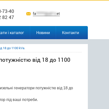
3-73-40
fa
******@uk*.n
et
2 82 47
ати і каталог
Новини
Контакти
 18 до 1100 kVa.
отужністю від 18 до 1100
зельні генератори потужністю від 18 до
тор під ваші потреби.