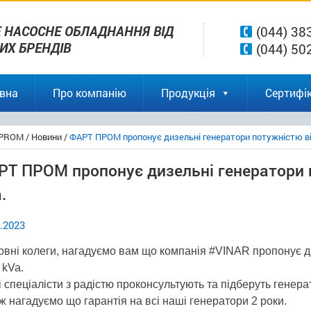
 НАСОСНЕ ОБЛАДНАННЯ ВІД
(044) 38
ВИХ БРЕНДІВ
(044) 50
вна
Про компанію
Продукція
Сертифік
PROM
/
Новини
/
ФАРТ ПРОМ пропонує дизельні генератори потужністю від
РТ ПРОМ пропонує дизельні генератори п
.
.2023
вні колеги, нагадуємо вам що компанія #VINAR пропонує ди
 kVa.
 спеціалісти з радістю проконсультують та підберуть генера
ж нагадуємо що гарантія на всі наші генератори 2 роки.