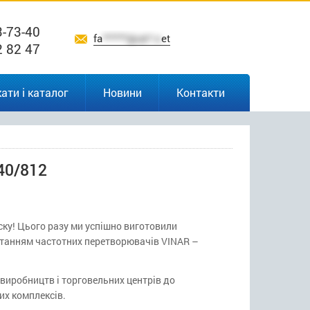
3-73-40
fa
******@uk*.n
et
2 82 47
ати і каталог
Новини
Контакти
40/812
ску! Цього разу ми успішно виготовили
танням частотних перетворювачів VINAR –
 виробництв і торговельних центрів до
их комплексів.