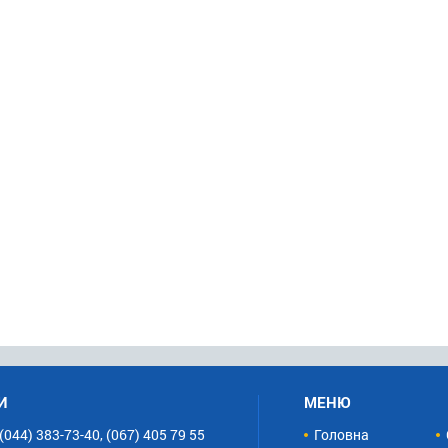
И
МЕНЮ
(044) 383-73-40, (067) 405 79 55
Головна