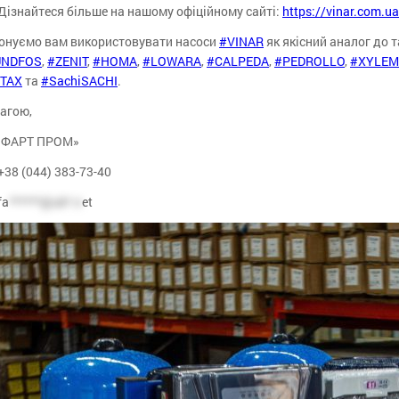
Дізнайтеся більше на нашому офіційному сайті:
https://vinar.com.u
онуємо вам використовувати насоси
#VINAR
як якісний аналог до т
UNDFOS
,
#ZENIT
,
#HOMA
,
#LOWARA
,
#CALPEDA
,
#PEDROLLO
,
#XYLEM
TAX
та
#SachiSACHI
.
агою,
«ФАРТ ПРОМ»
+38 (044) 383-73-40
fa
******@uk*.n
et