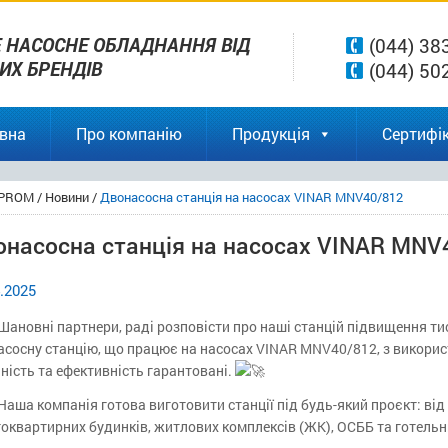
 НАСОСНЕ ОБЛАДНАННЯ ВІД
(044) 38
ВИХ БРЕНДІВ
(044) 50
вна
Про компанію
Продукція
Сертифік
PROM
/
Новини
/
Двонасосна станція на насосах VINAR MNV40/812
онасосна станція на насосах VINAR MNV
.2025
Шановні партнери, раді розповісти про наші станцій підвищення ти
сосну станцію, що працює на насосах VINAR MNV40/812, з в
икорис
ність та ефективність гарантовані.
Наша компанія готова виготовити станції під будь-який проєкт: від
оквартирних будинків, житлових комплексів (ЖК), ОСББ та готельн