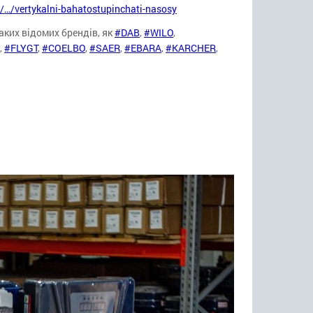
a/…/vertykalni-bahatostupinchati-nasosy
аких відомих брендів, як
#DAB
,
#WILO
,
,
#FLYGT
,
#COELBO
,
#SAER
,
#EBARA
,
#KARCHER
,