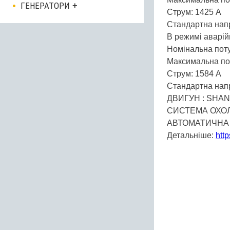
ГЕНЕРАТОРИ
Струм: 1425 А
Стандартна напр
В режимі аварій
Номінальна поту
Максимальна пот
Струм: 1584 А
Стандартна напр
ДВИГУН : SHAN
СИСТЕМА ОХО
АВТОМАТИЧНА
Детальніше:
htt