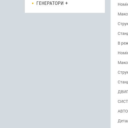
ГЕНЕРАТОРИ
Номін
Макс
Струм
Стан
В реж
Номін
Макс
Струм
Стан
ДВИГ
СИСТ
АВТО
Дета