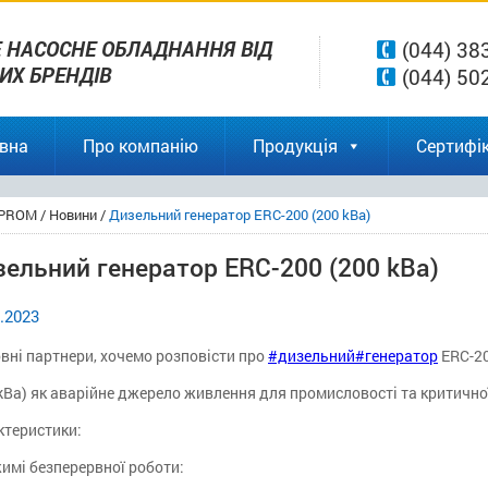
 НАСОСНЕ ОБЛАДНАННЯ ВІД
(044) 38
ВИХ БРЕНДІВ
(044) 50
вна
Про компанію
Продукція
Сертифік
PROM
/
Новини
/
Дизельний генератор ЕRС-200 (200 kBa)
ельний генератор ЕRС-200 (200 kBa)
.2023
вні партнери, хочемо розповісти про
#дизельний
#генератор
ЕRС-2
kBa) як аварійне джерело живлення для промисловості та критично
ктеристики:
имі безперервної роботи: