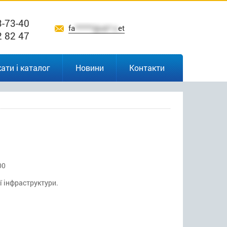
3-73-40
fa
******@uk*.n
et
2 82 47
ати і каталог
Новини
Контакти
00
ї інфраструктури.