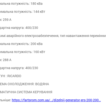
альна потужність: 180 кВа
имальна потужність: 144 кВт
: 259 А
дартна напруга: 400/230
имі аварійного електрозабезпечення, тип навантаження перемінни
альна потужність: 200 кВа
имальна потужність: 160 кВт
: 288 А
дартна напруга: 400/230
УН : RICARDO
ЕМА ОХОЛОДЖЕННЯ: ВОДЯНА
МАТИЧНА СИСТЕМА КЕРУВАННЯ
льніше:
https://fartprom.com.ua/…/dizelnij-generator-ers-200-200…