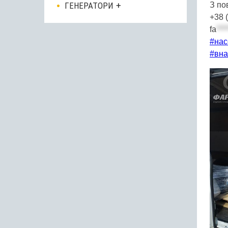
ГЕНЕРАТОРИ
З п
+38 
fa
***
#нас
#вна