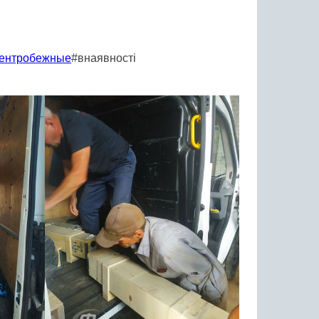
ентробежные
#внаявності