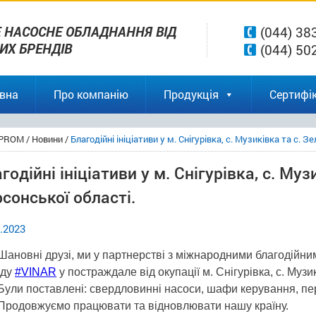
 НАСОСНЕ ОБЛАДНАННЯ ВІД
(044) 38
ВИХ БРЕНДІВ
(044) 50
вна
Про компанію
Продукція
Сертифік
PROM
/
Новини
/
Благодійні ініціативи у м. Снігурівка, с. Музиківка та с. З
годійні ініціативи у м. Снігурівка, с. Муз
сонської області.
.2023
Шановні друзі, ми у партнерстві з міжнародними благодій
нду
#VINAR
у постраждале від окупації м. Снігурівка, с. Музи
Були поставлені: свердловинні насоси, шафи керування, пере
Продовжуємо працювати та відновлювати нашу країну.