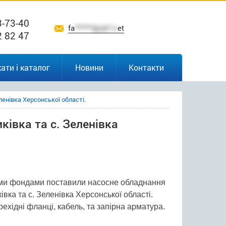
3-73-40
fa
******@uk*.n
et
2 82 47
ати і каталог
Новини
Контакти
еленівка Херсонської області.
иківка та с. Зеленівка
ними фондами поставили насосне обладнання
ківка та с. Зеленівка Херсонської області.
хідні фланці, кабель, та запірна арматура.