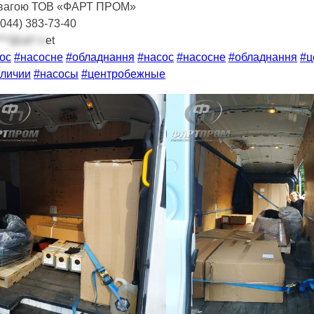
овагою ТОВ «ФАРТ ПРОМ»
(044) 383-73-40
***@uk*.n
et
ос
#насосне
#обладнання
#насос
#насосне
#обладнання
#ц
личии
#насосы
#центробежные