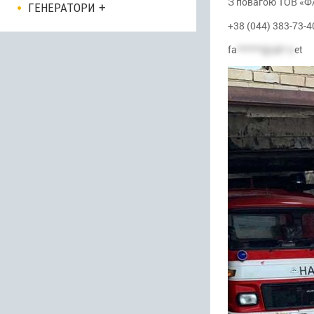
З повагою ТОВ «
ГЕНЕРАТОРИ
+38 (044) 383-73-4
fa
******@uk*.n
et