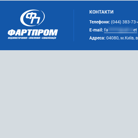
КОНТАКТИ
Телефони:
(044) 383-73-
E-mail:
fa
******@uk*.n
et
Адреса:
04080, м.Київ, 