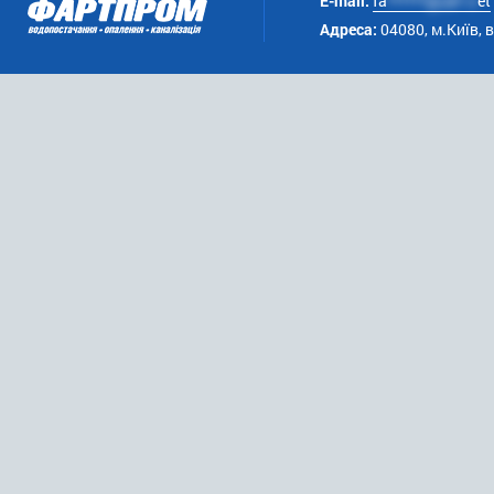
E-mail:
fa
******@uk*.n
et
Адреса:
04080, м.Київ, 