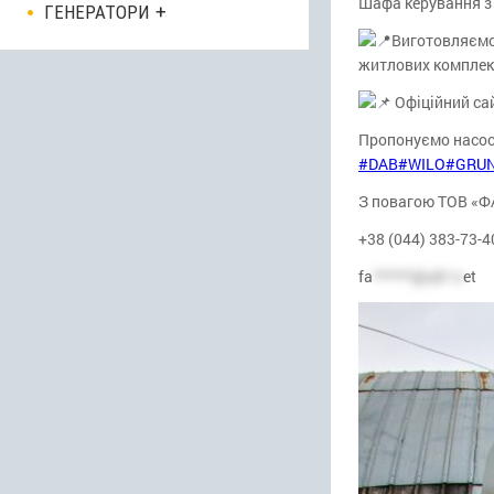
Шафа керування з
ГЕНЕРАТОРИ
Виготовляємо 
житлових комплекс
Офіційний са
Пропонуємо насо
#DAB
#WILO
#GRU
З повагою ТОВ «
+38 (044) 383-73-4
fa
******@uk*.n
et