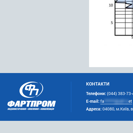
КОНТАКТИ
Телефони:
(044) 383-73-
E-mail:
fa
******@uk*.n
et
Адреса:
04080, м.Київ, 