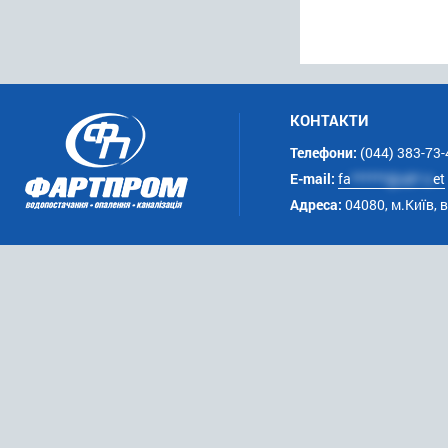
КОНТАКТИ
Телефони:
(044) 383-73-
E-mail:
fa
******@uk*.n
et
Адреса:
04080, м.Київ, 