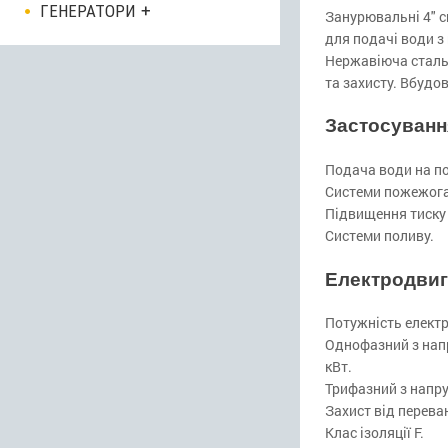
ГЕНЕРАТОРИ
Занурювальні 4″ с
для подачі води з
Нержавіюча сталь 
та захисту. Вбудо
Застосуванн
Подача води на по
Системи пожежога
Підвищення тиску
Системи поливу.
Електродвиг
Потужність електро
Однофазний з напр
кВт.
Трифазний з напруг
Захист від перев
Клас ізоляції F.