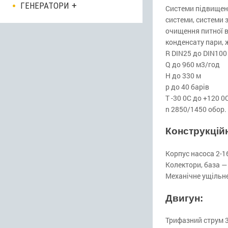
ГЕНЕРАТОРИ
Системи підвищенн
системи, системи 
очищення питної в
конденсату пари, 
R DIN25 до DIN100
Q до 960 м3/год
H до 330 м
p до 40 барів
T -30 0С до +120 0
n 2850/1450 обор.
Конструкційн
Корпус насоса 2-1
Колектори, база —
Механічне ущільне
Двигун:
Трифазний струм 