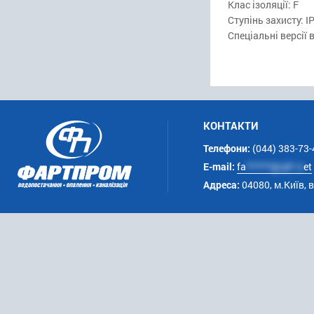
Клас ізоляції: F
Ступінь захисту: I
Спеціальні версії
КОНТАКТИ
Телефони:
(044) 383-73-
E-mail:
fa
******@uk*.n
et
Адреса:
04080, м.Київ, 