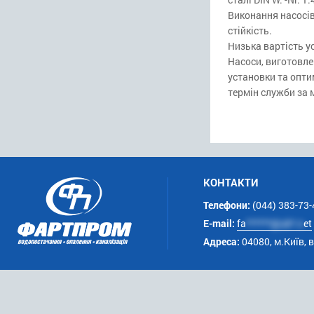
Виконання насосів 
стійкість.
Низька вартість у
Насоси, виготовлен
установки та опти
термін служби за 
КОНТАКТИ
Телефони:
(044) 383-73-
E-mail:
fa
******@uk*.n
et
Адреса:
04080, м.Київ, 