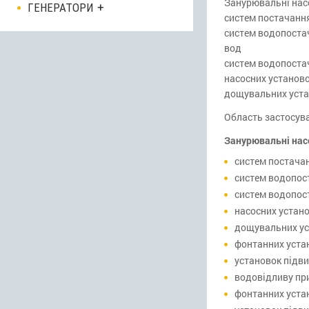
Занурювальні нас
ГЕНЕРАТОРИ
систем постачання
систем водопостач
вод
систем водопоста
насосних установо
дощувальних устан
Область застосува
Занурювальні нас
систем постачан
систем водопос
систем водопос
насосних устано
дощувальних уст
фонтанних уста
установок підви
водовідливу при
фонтанних уста