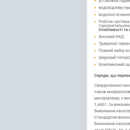
установок підви
водовідливу при
водопостачання
Робоча частина 
горизонтальному
Особливості та 
Високий ККД
Тривалий термін
Повний набір к
Широкий типороз
Комплексний за
Середи, що перек
Свердловинні насо
також мінералізова
матеріалами, з як
1,4401, та виконан
Виконання насосів
Стандартне виконан
Виконання насосів
сталі DIN W. -Nr. 1.