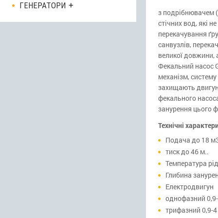
ГЕНЕРАТОРИ
з подрібнювачем 
стічних вод, які 
перекачування ґру
санвузлів, перека
великої довжини, 
Фекальний насос G
механізм, систему
захищають двигун 
фекального насоса
занурення цього ф
Технічні характер
Подача до 18 м
тиск до 46 м..
Температура рід
Глибина занурен
Електродвигун
однофазний 0,9-
трифазний 0,9-4