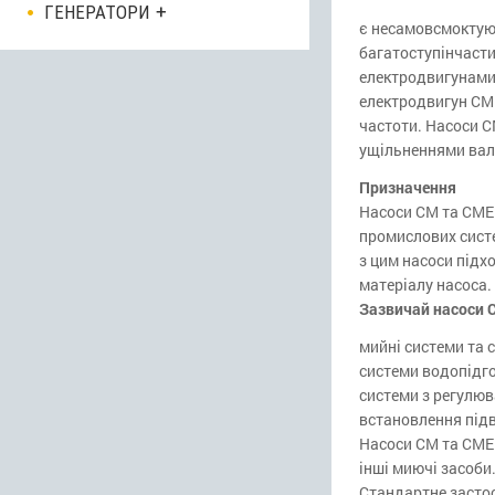
ГЕНЕРАТОРИ
є несамовсмокту
багатоступінчаст
електродвигунами 
електродвигун CM
частоти. Насоси 
ущільненнями вал
Призначення
Насоси CM та CME 
промислових систе
з цим насоси підх
матеріалу насоса.
Зазвичай насоси 
мийні системи та
системи водопідг
системи з регулю
встановлення під
Насоси CM та CME 
інші миючі засоби
Стандартне засто