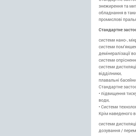
знежирення та ми
обладнання в таки
промислові пральн
Стандартне засто
системи нано-, мік
системи пом’якшенн
демінералізації во
системи опрісненн
системи дистиляці
відділники,
плавальні басейн
Стандартне застос
• підвищення тиск
води,
• Системи техноло
Крім наведеного в
системи дистиляці
дозування / перем