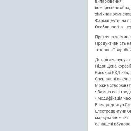
випарювання,
компресійне обла
хімічна промислов
Фармацевтична пр
Особливості та пе
Проточна частина
Продуктивність на
технології виробн
Деталі з чавуну з
Підвищена корозій
Високий ККД завдя
Спеціальні викон
Можна створювати 
• Заміна електрод
• Модифікація нас
Електродвигун Gr
Електродвигуни Gr
маркуванням «Е»
оснащені вбудова