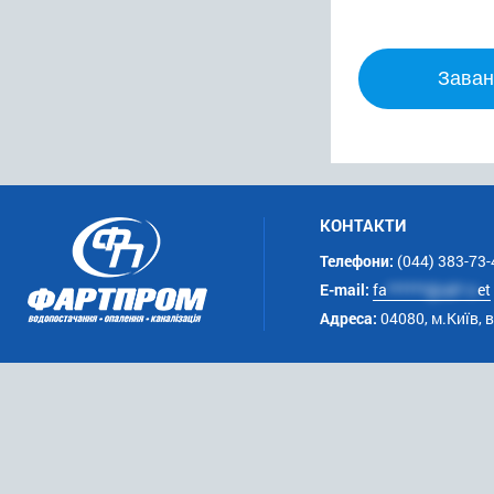
Заван
КОНТАКТИ
Телефони:
(044) 383-73-
E-mail:
fa
******@uk*.n
et
Адреса:
04080, м.Київ, 