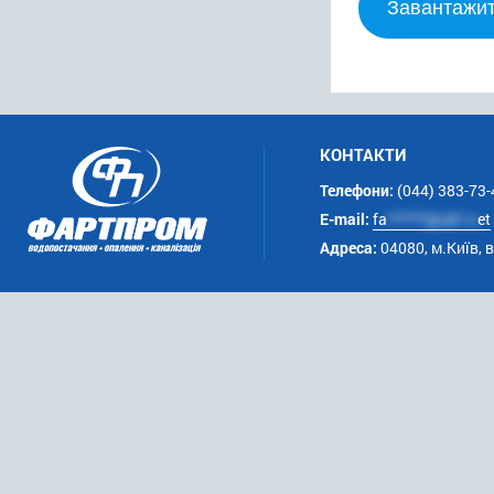
Завантажит
КОНТАКТИ
Телефони:
(044) 383-73-
E-mail:
fa
******@uk*.n
et
Адреса:
04080, м.Київ, 