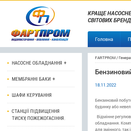
КРАЩЕ НАСОСНЕ
СВІТОВИХ БРЕНД
Головна
П
FARTPROM
/
Генера
НАСОСНЕ ОБЛАДНАННЯ
Бензиновий
МЕМБРАННІ БАКИ
18.11.2022
ШАФИ КЕРУВАННЯ
Бензиновий побуто
будинку або невели
СТАНЦІЇ ПІДВИЩЕННЯ
Відмінне регулюва
ТИСКУ, ПОЖЕЖОГАСІННЯ.
обладнання. Компа
для змінного, так