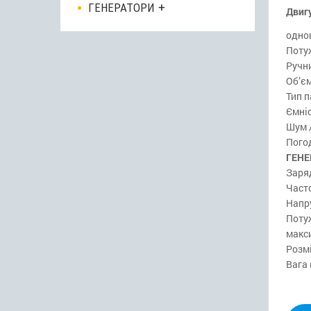
ГЕНЕРАТОРИ
Двиг
одно
Потуж
Ручн
Об’єм
Тип 
Ємніс
Шум /
Погод
ГЕНЕ
Заряд
Часто
Напр
Потуж
макси
Розмі
Вага 