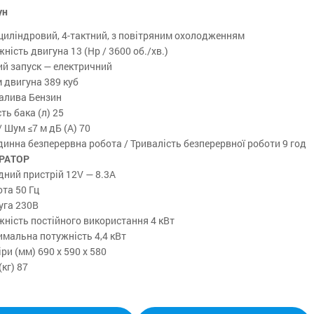
ун
циліндровий, 4-тактний, з повітряним охолодженням
ність двигуна 13 (Hp / 3600 об./хв.)
ий запуск — електричний
 двигуна 389 куб
палива Бензин
ть бака (л) 25
 Шум ≤7 м дБ (A) 70
инна безперервна робота / Тривалість безперервної роботи 9 год
РАТОР
ний пристрій 12V — 8.3A
та 50 Гц
уга 230В
ність постійного використання 4 кВт
мальна потужність 4,4 кВт
ри (мм) 690 x 590 x 580
(кг) 87