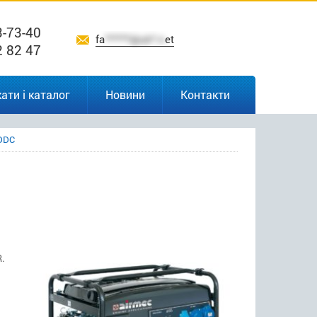
3-73-40
fa
******@uk*.n
et
2 82 47
ати і каталог
Новини
Контакти
 DDC
.