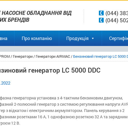
 НАСОСНЕ ОБЛАДНАННЯ ВІД
(044) 38
ВИХ БРЕНДІВ
(044) 50
вна
Про компанію
Продукція
Сертифік
PROM
/
Генератори
/
Генератори AIRMAC
/
Бензиновий генератор LC 5000
нзиновий генератор LC 5000 DDC
.2022
фазна генераторна установка з 4-тактним бензиновим двигуном,
фазний 2-полюсний генератор з системою регулювання напруги AVR
ер з відкатом і електричним акумулятором. Панель керування з 2
фазними розетками 16 А, 1 однофазною розеткою 32 А та зарядним
роєм 12 В.