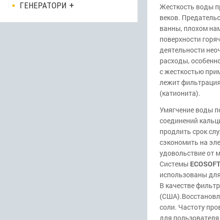
ГЕНЕРАТОРИ
Жесткость воды п
веков. Предательс
ванны, плохом на
поверхности горя
деятельности нео
расходы, особенн
с жесткостью прим
лежит фильтрация
(катионита).
Умягчение воды п
соединений кальци
продлить срок сл
сэкономить на эл
удовольствие от 
Cистемы
ECOSOFT
использованы для
В качестве фильт
(США).Восстановл
соли. Частоту пр
для пользователя 