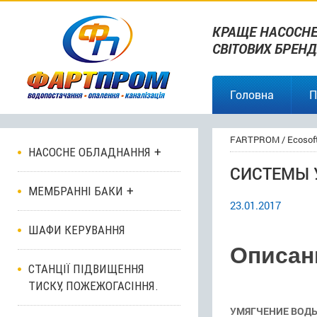
КРАЩЕ НАСОСНЕ
СВІТОВИХ БРЕНД
Головна
П
FARTPROM
/
Ecosof
НАСОСНЕ ОБЛАДНАННЯ
СИСТЕМЫ 
МЕМБРАННІ БАКИ
23.01.2017
ШАФИ КЕРУВАННЯ
Описан
СТАНЦІЇ ПІДВИЩЕННЯ
ТИСКУ, ПОЖЕЖОГАСІННЯ.
УМЯГЧЕНИЕ ВОД