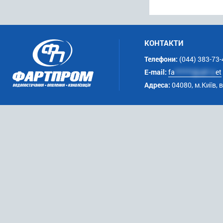
КОНТАКТИ
Телефони:
(044) 383-73-
E-mail:
fa
******@uk*.n
et
Адреса:
04080, м.Київ, 