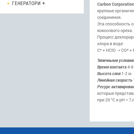
ГЕНЕРАТОРИ
Carbon Corporatio
крупные органиче
соединения.
Эта способность 
кокосового ореха.
Процесс дехлорир
хлора в воде:
С* + HClO ➝ CO* +
Типичными условия
Время контакта
4-8
Высота слоя
1-2 м
Линейная скорость
Ресурс активирован
которые представл
при 20 °С и рН = 7