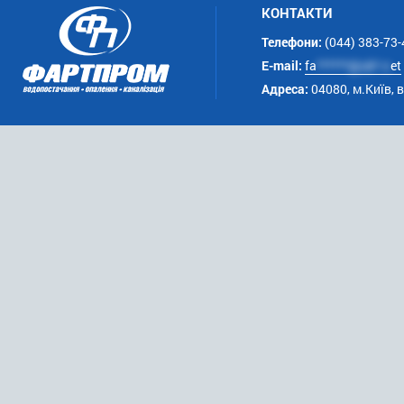
КОНТАКТИ
Телефони:
(044) 383-73-
E-mail:
fa
******@uk*.n
et
Адреса:
04080, м.Київ, 