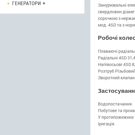
ГЕНЕРАТОРИ
Занурювальні елек
свердловин діамет
сорочкою з нержав
мод. 4SD та з нор
Робочі коле
Плаваючі радіальні
Радіальні 4SD 31,
Напівосьові 4SD 8,
Розтруб Різьбовий
Зворотний клапан 
Застосуванн
Водопостачання.
Побутове та пром
У протипожежних 
Іригація.