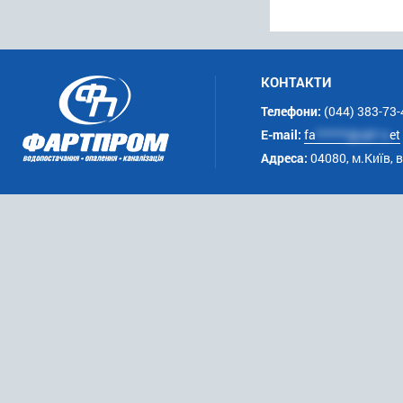
КОНТАКТИ
Телефони:
(044) 383-73-
E-mail:
fa
******@uk*.n
et
Адреса:
04080, м.Київ, 