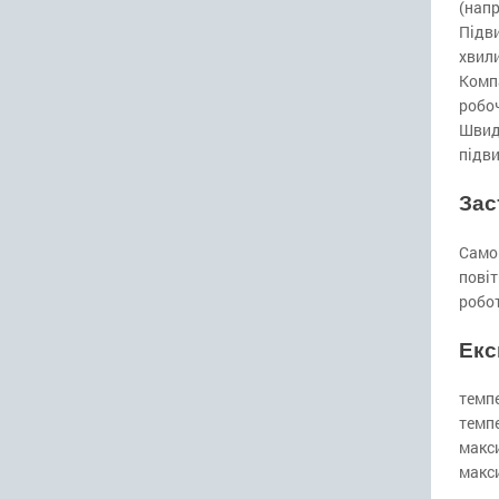
(нап
Підв
хвили
Комп
робоч
Швид
підви
Зас
Само
повіт
робот
Екс
темпе
темпе
макси
макс