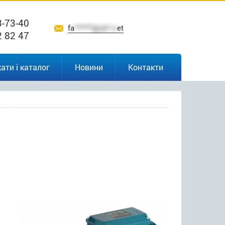
3-73-40
fa
******@uk*.n
et
2 82 47
ати і каталог
Новини
Контакти