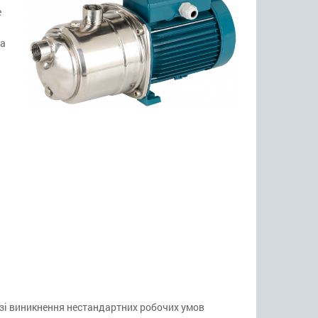
е
та
азі виникнення нестандартних робочих умов