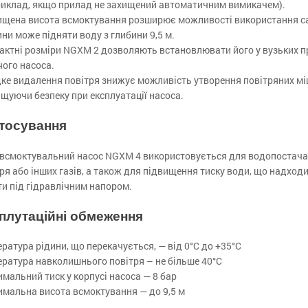
риклад, якщо прилад не захищений автоматичним вимикачем).
ищена висота всмоктування розширює можливості використання са
ни може підняти воду з глибини 9,5 м.
актні розміри NGXM 2 дозволяють встановлювати його у вузьких п
ого насоса.
ке видалення повітря знижує можливість утворення повітряних мі
щуючи безпеку при експлуатації насоса.
тосування
всмоктувальний насос NGXM 4 використовується для водопостачанн
ря або інших газів, а також для підвищення тиску води, що надход
и під гідравлічним напором.
плутаційні обмеження
ратура рідини, що перекачується, — від 0°С до +35°С
ратура навколишнього повітря – не більше 40°С
мальний тиск у корпусі насоса — 8 бар
имальна висота всмоктування — до 9,5 м