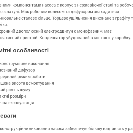
ними компонентами насоса є корпус з нержавіючої сталі та робоч
о з латуні. Між робочим колесом та дифузором знаходиться
нювальне сталеве кільце. Торцеве ущільнення виконане з графіту 
іки.
хронний двополюсний електродвигун є монофазним, має
захисний пристрій. Конденсатор убудований в контактну коробку.
мітні особливості
 конструкційне виконання
люзивний дифузор
ерервний режим роботи
ищена висота всмоктування
кий рівень шуму
актні розміри
чна експлуатація
еваги
конструкційне виконання насоса забезпечує більшу надійність у р