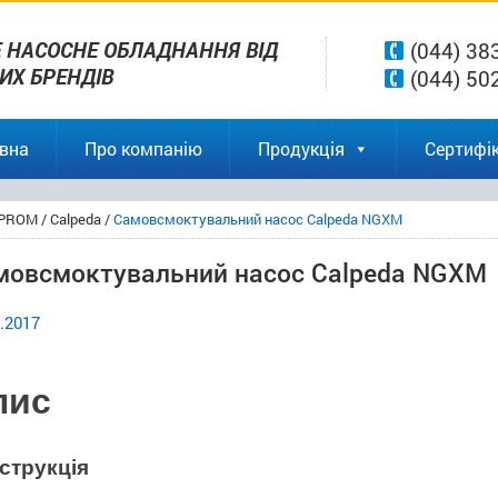
 НАСОСНЕ ОБЛАДНАННЯ ВІД
(044) 38
ВИХ БРЕНДІВ
(044) 50
вна
Про компанію
Продукція
Сертифік
PROM
/
Calpeda
/
Самовсмоктувальний насос Calpeda NGXM
мовсмоктувальний насос Calpeda NGXM
.2017
пис
струкція