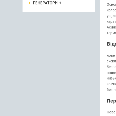
ГЕНЕРАТОРИ
Основ
колес
ущіль
керам
Асин
термо
Від
нове
екск
безп
підв
низь
комп
безпе
Пер
Нове 