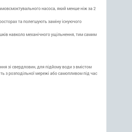
мовсмоктувального насоса, який менше ніж за 2
росторах та полегшують заміну існуючого
шків навколо механічного ущільнення, тим самим
я зі свердловин, для підйому води з вмістом
ить з розподільної мережі або самопливом під час