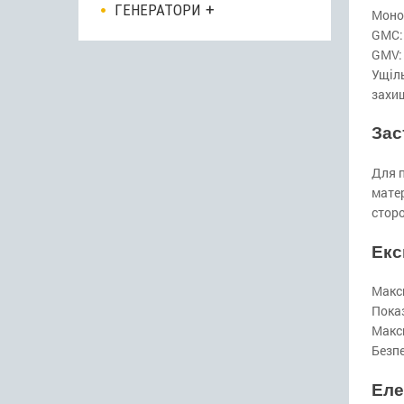
ГЕНЕРАТОРИ
Моно
GMC:
GMV: 
Ущіль
захищ
Зас
Для п
матер
сторо
Екс
Макс
Показ
Макси
Безп
Еле