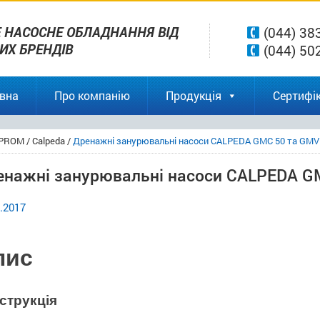
 НАСОСНЕ ОБЛАДНАННЯ ВІД
(044) 38
ВИХ БРЕНДІВ
(044) 50
вна
Про компанію
Продукція
Сертифік
PROM
/
Calpeda
/
Дренажні занурювальні насоси СALPEDA GMC 50 та GMV
енажні занурювальні насоси СALPEDA G
.2017
пис
струкція