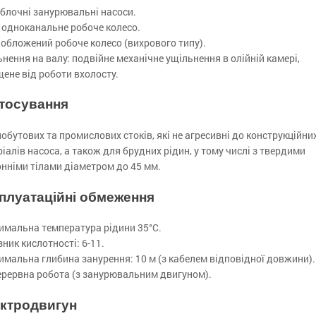
блочні занурювальні насоси.
 одноканальне робоче колесо.
обложений робоче колесо (вихрового типу).
нення на валу: подвійне механічне ущільнення в олійній камері,
ене від роботи вхолосту.
тосування
обутових та промислових стоків, які не агресивні до конструкційни
іалів насоса, а також для брудних рідин, у тому числі з твердими
нніми тілами діаметром до 45 мм.
плуатаційні обмеження
имальна температура рідини 35°С.
ник кислотності: 6-11.
мальна глибина занурення: 10 м (з кабелем відповідної довжини).
ерервна робота (з занурювальним двигуном).
ктродвигун