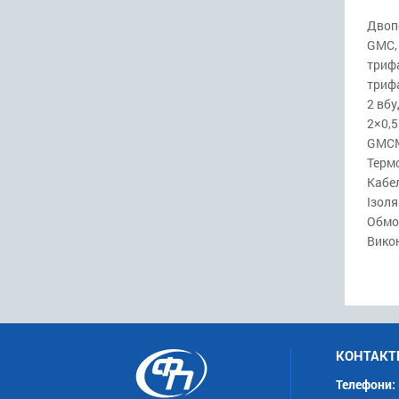
Двопо
GMC,
трифа
трифа
2 вбу
2×0,5
GMCM
Термо
Кабел
Ізоля
Обмот
Викон
КОНТАКТ
Телефони: