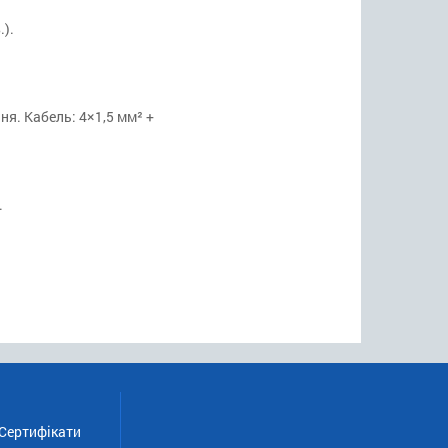
.).
я. Кабель: 4×1,5 мм² +
.
Сертифікати