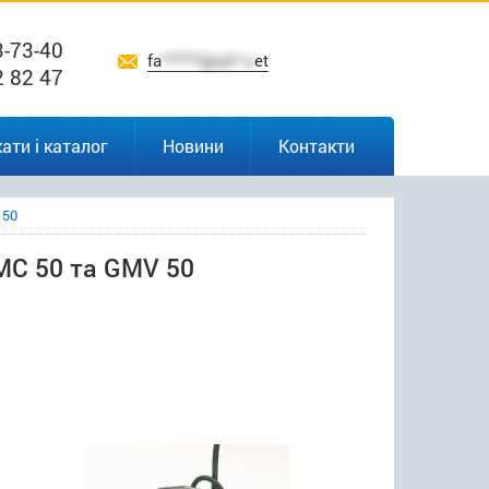
3-73-40
fa
******@uk*.n
et
2 82 47
ати і каталог
Новини
Контакти
 50
MC 50 та GMV 50