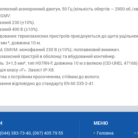
люсний асинхронний двигун, 50 Гц (кількість обертів — 2900 об./хв
 GMV:
зний 230 (±10%).
зний 400 В (±10%).
дованих термозахисних пристроїв приєднуються до щита ущільненн
 мм ², довжина 10 м.
, GMVM: монофазний 230 В (±10%); поплавковий вимикач.
захисний пристрій в оболонці та вбудований контейнер.
ь: 3×1,5 мм², тип H07RN-F, довжина 10 м з вилкою (CEI-UNEL 47166)
ція класу «F». Захист IP-X8.
ка з потрійним просоченням, стійким до вологи.
ання відповідно до стандарту EN 60 335-2-41.
И
МЕНЮ
(044) 383-73-40, (067) 405 79 55
Головна